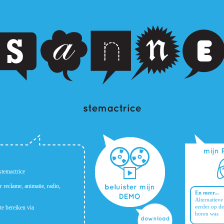
stemactrice
reclame, animatie, radio,
En meer...
Alternatieve
eerder op de
e bereiken via
horen was