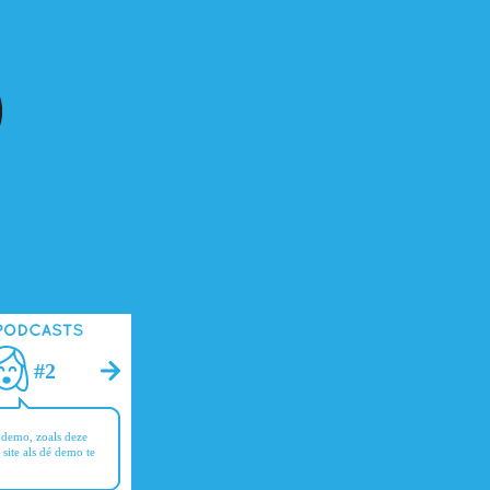
#2
#1
Anne Frankhuis demo
 demo, zoals deze
Een demo waarin ik teksten van
 site als dé demo te
het Anne Frankhuis heb gebruikt.
Let vooral op de laatste
seconden...